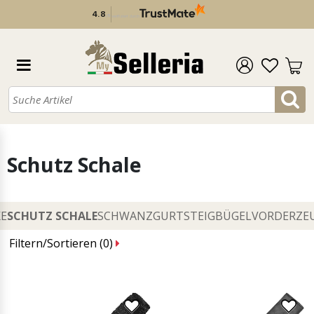
4.8
/
5
verifiziert durch
Schutz Schale
E
SCHUTZ SCHALE
SCHWANZGURT
STEIGBÜGEL
VORDERZE
Filtern/Sortieren (
0
)