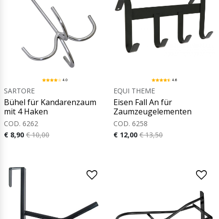
4.0
4.6
SARTORE
EQUI THEME
Bühel für Kandarenzaum
Eisen Fall An für
mit 4 Haken
Zaumzeugelementen
COD. 6262
COD. 6258
€ 8,90
€ 10,00
€ 12,00
€ 13,50