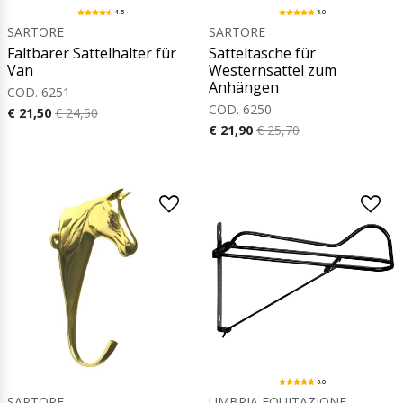
4.5
5.0
SARTORE
SARTORE
Faltbarer Sattelhalter für
Satteltasche für
Van
Westernsattel zum
Anhängen
COD. 6251
COD. 6250
€ 21,50
€ 24,50
€ 21,90
€ 25,70
5.0
SARTORE
UMBRIA EQUITAZIONE