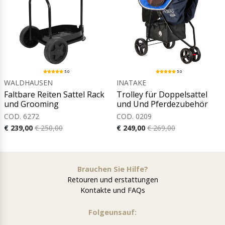
5.0
5.0
WALDHAUSEN
INATAKE
Faltbare Reiten Sattel Rack
Trolley für Doppelsattel
und Grooming
und Und Pferdezubehör
COD. 6272
COD. 0209
€ 239,00
€ 250,00
€ 249,00
€ 269,00
Brauchen Sie Hilfe?
Retouren und erstattungen
Kontakte und FAQs
Folgeunsauf: