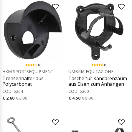
4.3
4.7
HKM SPORTSEQUIPMENT
UMBRIA EQUITAZIONE
Trensenhalter aus
Tasche für Kandarenzaum
Polycarbonat
aus Eisen zum Anhängen
COD. 6264
COD. 6260
€ 2,60
€ 3,00
€ 4,50
€ 5,00