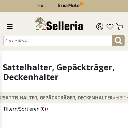
KOSTENLOSE GESCHENKE 
Sattelhalter, Gepäckträger,
Deckenhalter
ER
SATTELHALTER, GEPÄCKTRÄGER, DECKENHALTER
VERSC
Filtern/Sortieren (
0
)