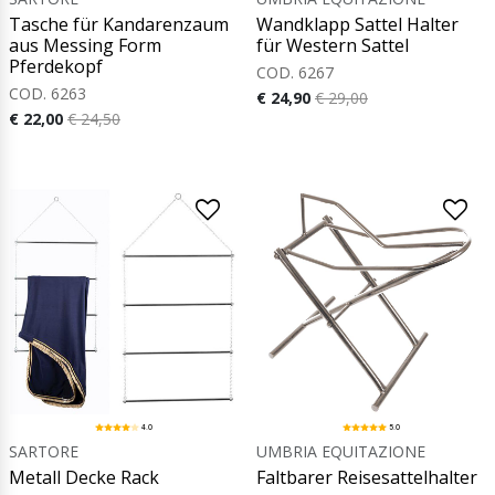
Tasche für Kandarenzaum
Wandklapp Sattel Halter
aus Messing Form
für Western Sattel
Pferdekopf
COD. 6267
COD. 6263
€ 24,90
€ 29,00
€ 22,00
€ 24,50
4.0
5.0
SARTORE
UMBRIA EQUITAZIONE
Metall Decke Rack
Faltbarer Reisesattelhalter