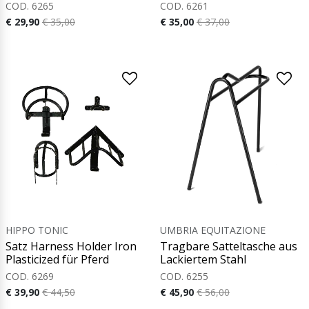
COD. 6265
COD. 6261
€ 29,90
€ 35,00
€ 35,00
€ 37,00
HIPPO TONIC
UMBRIA EQUITAZIONE
Satz Harness Holder Iron
Tragbare Satteltasche aus
Plasticized für Pferd
Lackiertem Stahl
COD. 6269
COD. 6255
€ 39,90
€ 44,50
€ 45,90
€ 56,00