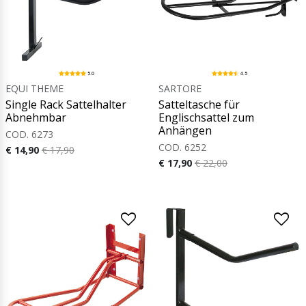
5.0
4.5
EQUI THEME
SARTORE
Single Rack Sattelhalter
Satteltasche für
Abnehmbar
Englischsattel zum
Anhängen
COD. 6273
COD. 6252
€ 14,90
€ 17,90
€ 17,90
€ 22,00