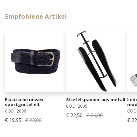
Empfohlene Artikel
Elastische unisex
Stiefelspanner aus metall
Lede
sportgürtel elt
mode
COD. 2005
COD. 2006
COD.
€ 22,50
€ 26,00
€ 19,95
€ 23,00
€ 22