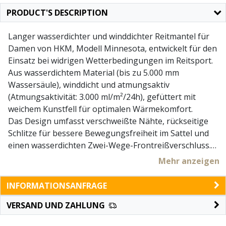
PRODUCT'S DESCRIPTION
Langer wasserdichter und winddichter Reitmantel für
Damen von HKM, Modell Minnesota, entwickelt für den
Einsatz bei widrigen Wetterbedingungen im Reitsport.
Aus wasserdichtem Material (bis zu 5.000 mm
Wassersäule), winddicht und atmungsaktiv
(Atmungsaktivität: 3.000 ml/m²/24h), gefüttert mit
weichem Kunstfell für optimalen Wärmekomfort.
Das Design umfasst verschweißte Nähte, rückseitige
Schlitze für bessere Bewegungsfreiheit im Sattel und
einen wasserdichten Zwei-Wege-Frontreißverschluss.
Kapuze und Innenfutter aus Teddyfell sind abnehmbar,
Mehr anzeigen
wodurch sich die Jacke flexibel an unterschiedliche
Jahreszeiten anpasst. Große Außentaschen, eine
INFORMATIONSANFRAGE
Innentasche, reflektierende Details und ein praktischer
VERSAND UND ZAHLUNG
Gummiaufnäher runden das funktionale Design dieser
technischen Reitjacke ab.