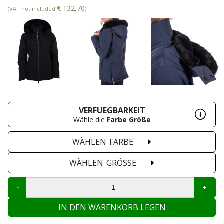
€ 132,70
(VAT not included
)
VERFUEGBARKEIT
Wähle die
Farbe
Größe
WÄHLEN
FARBE
WÄHLEN
GRÖSSE
IN DEN WARENKORB LEGEN