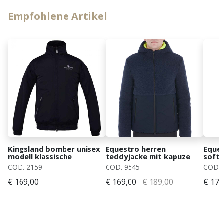
Empfohlene Artikel
Kingsland bomber unisex
Equestro herren
Equ
modell klassische
teddyjacke mit kapuze
soft
reitjacke
fra
COD. 2159
COD. 9545
COD.
€ 169,00
€ 169,00
€ 189,00
€ 17