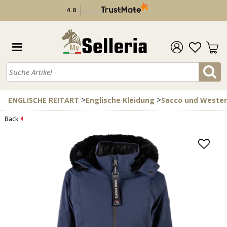
4.8
/
5
verifiziert durch
>
>
ENGLISCHE REITART
Englische Kleidung
Sacco und Weste
Back