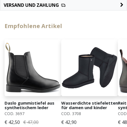
VERSAND UND ZAHLUNG
Empfohlene Artikel
Daslo gummistiefel aus
Wasserdichte stiefeletten
Reit
synthetischem leder
für damen und kinder
synt
COD. 3697
COD. 3708
COD.
€ 42,50
€ 47,00
€ 42,90
€ 48