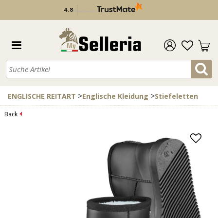
4.8
/
5
verifiziert durch
>
>
ENGLISCHE REITART
Englische Kleidung
Stiefeletten
Back