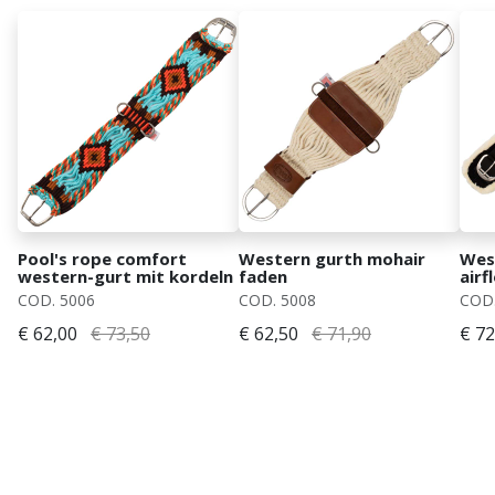
Pool's rope comfort
Western gurth mohair
Wes
western-gurt mit kordeln
faden
airf
kun
COD. 5006
COD. 5008
COD.
€ 62,00
€ 73,50
€ 62,50
€ 71,90
€ 72