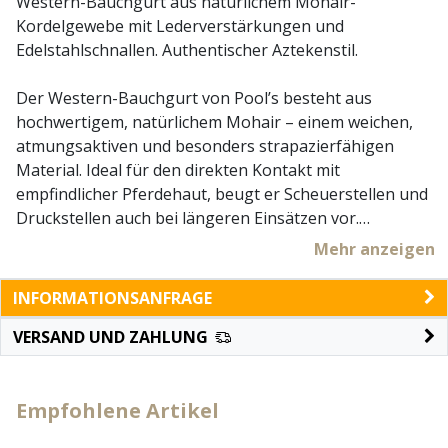
Western-Bauchgurt aus natürlichem Mohair-
Kordelgewebe mit Lederverstärkungen und
Edelstahlschnallen. Authentischer Aztekenstil.
Der Western-Bauchgurt von Pool’s besteht aus
hochwertigem, natürlichem Mohair – einem weichen,
atmungsaktiven und besonders strapazierfähigen
Material. Ideal für den direkten Kontakt mit
empfindlicher Pferdehaut, beugt er Scheuerstellen und
Druckstellen auch bei längeren Einsätzen vor.
Das Azteken-Design und die Lederdetails verleihen
Mehr anzeigen
dem Gurt Stil und Charakter, während die
Edelstahlschnallen eine sichere und dauerhafte
INFORMATIONSANFRAGE
Anpassung ermöglichen.
VERSAND UND ZAHLUNG
Empfohlene Artikel