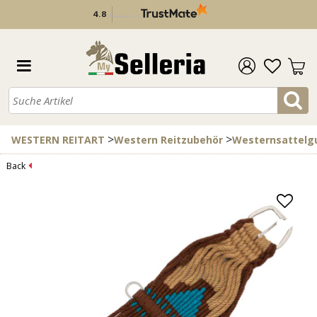
4.8
/
5
verifiziert durch
>
>
WESTERN REITART
Western Reitzubehör
Westernsattelg
Back