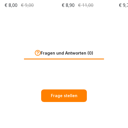
€ 8,00
€ 9,00
€ 8,90
€ 11,00
€ 9,
Fragen und Antworten (0)
Frage stellen