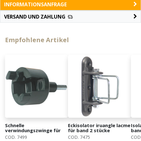
INFORMATIONSANFRAGE
VERSAND UND ZAHLUNG
Empfohlene Artikel
Schnelle
Eckisolator iruangle lacme
Isol
verwindungszwinge für
für band 2 stücke
ban
schraubeisolator
COD. 7499
COD. 7475
COD.